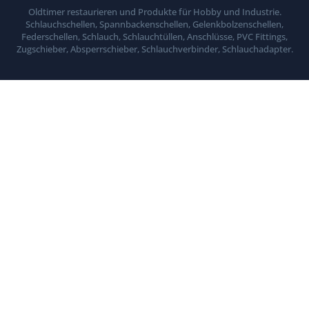
Oldtimer restaurieren und Produkte für Hobby und Industrie.
Schlauchschellen, Spannbackenschellen, Gelenkbolzenschellen,
Federschellen, Schlauch, Schlauchtüllen, Anschlüsse, PVC Fittings,
Zugschieber, Absperrschieber, Schlauchverbinder, Schlauchadapter.