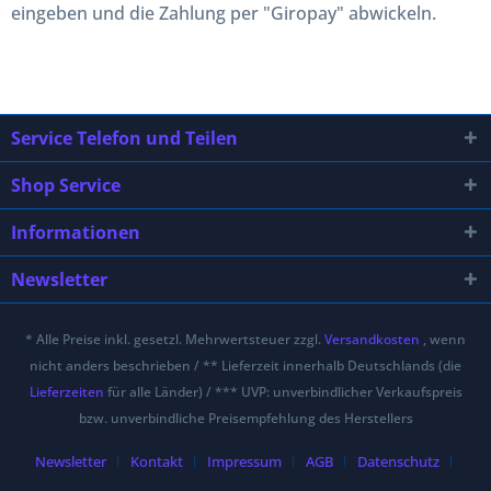
eingeben und die Zahlung per "Giropay" abwickeln.
Service Telefon und Teilen
Shop Service
Informationen
Newsletter
* Alle Preise inkl. gesetzl. Mehrwertsteuer zzgl.
Versandkosten
, wenn
nicht anders beschrieben / ** Lieferzeit innerhalb Deutschlands (die
Lieferzeiten
für alle Länder) / *** UVP: unverbindlicher Verkaufspreis
bzw. unverbindliche Preisempfehlung des Herstellers
Newsletter
Kontakt
Impressum
AGB
Datenschutz