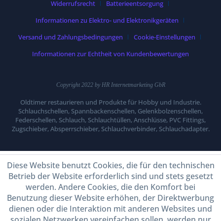
Widerrufsrecht
Batterieentsorgung
Informationen zu Elektro- und Elektronikgeräten
Versand und Zahlungsbedingungen
Cookie-Einstellungen
Informationen zur Echtheit von Kundenbewertungen
Copyright 2022 by HR Internetmarketing GbR
Oldtimer restaurieren und Produkte für Hobby und Industrie.
Schlauchschellen, Spannbackenschellen, Gelenkbolzenschellen,
Federschellen, Schlauch, Schlauchtüllen, Anschlüsse, PVC Fittings,
Zugschieber, Absperrschieber, Schlauchverbinder, Schlauchadapter.
Diese Website benutzt Cookies, die für den technischen
Betrieb der Website erforderlich sind und stets gesetzt
werden. Andere Cookies, die den Komfort bei
Benutzung dieser Website erhöhen, der Direktwerbung
dienen oder die Interaktion mit anderen Websites und
sozialen Netzwerken vereinfachen sollen, werden nur