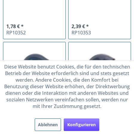
1,78 € *
2,39 € *
RP10352
RP10353
Diese Website benutzt Cookies, die für den technischen
Betrieb der Website erforderlich sind und stets gesetzt
werden. Andere Cookies, die den Komfort bei
Benutzung dieser Website erhöhen, der Direktwerbung
dienen oder die Interaktion mit anderen Websites und
Winkel 32 x 40 mm 90 Grad PVC
Winkel 32 x 50 mm 90 Grad PVC
sozialen Netzwerken vereinfachen sollen, werden nur
Kunststoff Adapter
Kunststoff Adapter
mit Ihrer Zustimmung gesetzt.
Ablehnen
Konfigurieren
1,91 € *
2,62 € *