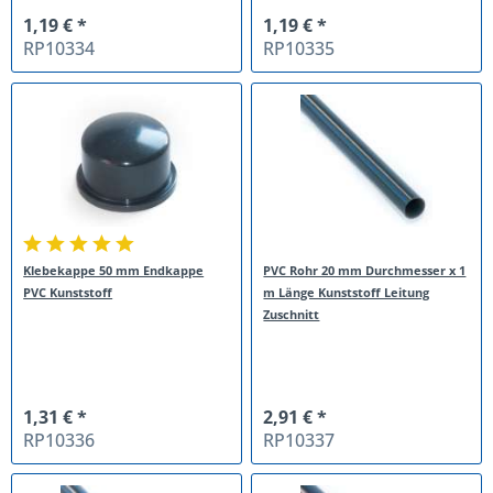
1,19 € *
1,19 € *
RP10334
RP10335
Klebekappe 50 mm Endkappe
PVC Rohr 20 mm Durchmesser x 1
PVC Kunststoff
m Länge Kunststoff Leitung
Zuschnitt
1,31 € *
2,91 € *
RP10336
RP10337