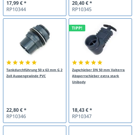
17,99 € *
20,40 € *
RP10344
RP10345
TIPP!
Tankdurchführung 50 x 63 mm G 2
Zugschieber DN 50 mm Valterra
Zoll Aussengewinde PVC
Absperrschieber extra stark
Unibody
22,80 € *
18,43 € *
RP10346
RP10347