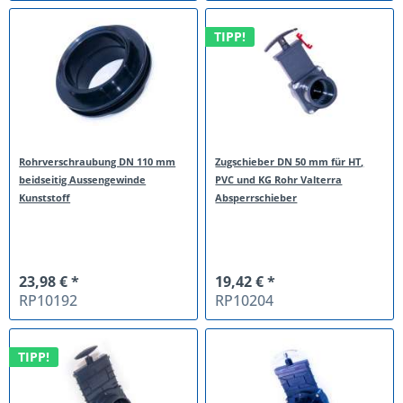
TIPP!
Rohrverschraubung DN 110 mm
Zugschieber DN 50 mm für HT,
beidseitig Aussengewinde
PVC und KG Rohr Valterra
Kunststoff
Absperrschieber
23,98 € *
19,42 € *
RP10192
RP10204
TIPP!