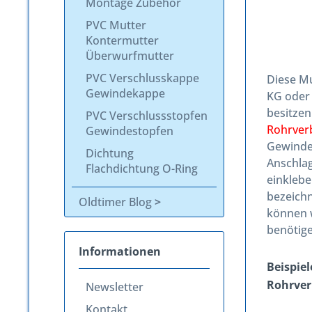
Montage Zubehör
PVC Mutter
Kontermutter
Überwurfmutter
PVC Verschlusskappe
Diese Mu
Gewindekappe
KG oder
besitze
PVC Verschlussstopfen
Rohrverb
Gewindestopfen
Gewinde 
Dichtung
Anschlag
Flachdichtung O-Ring
einklebe
bezeichn
Oldtimer Blog
können w
benötige
Informationen
Beispie
Rohrver
Newsletter
Kontakt