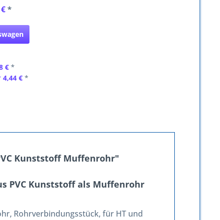
 €
*
fswagen
8 €
*
r
4,44 €
*
VC Kunststoff Muffenrohr"
s PVC Kunststoff als Muffenrohr
hr, Rohrverbindungsstück, für HT und