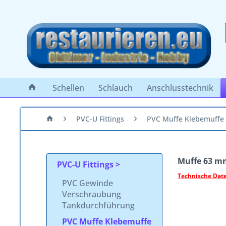
Schellen
Schlauch
Anschlusstechnik
PVC-U Fittings
PVC Muffe Klebemuffe
Muffe 63 m
PVC-U Fittings
Technische Dat
PVC Gewinde
Verschraubung
Tankdurchführung
PVC Muffe Klebemuffe