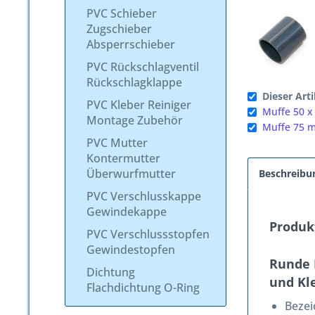
PVC Schieber
Zugschieber
Absperrschieber
PVC Rückschlagventil
Rückschlagklappe
Dieser Arti
PVC Kleber Reiniger
Muffe 50 x
Montage Zubehör
Muffe 75 m
PVC Mutter
Kontermutter
Überwurfmutter
Beschreibu
PVC Verschlusskappe
Gewindekappe
Produk
PVC Verschlussstopfen
Gewindestopfen
Runde 
Dichtung
und Kl
Flachdichtung O-Ring
Beze