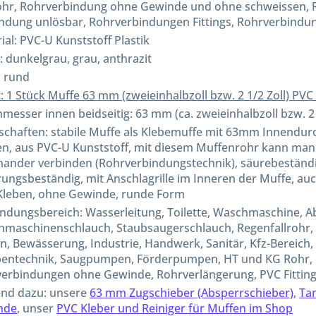
hr, Rohrverbindung ohne Gewinde und ohne schweissen, 
ndung unlösbar, Rohrverbindungen Fittings, Rohrverbindu
ial: PVC-U Kunststoff Plastik
: dunkelgrau, grau, anthrazit
 rund
t: 1 Stück Muffe 63 mm (zweieinhalbzoll bzw. 2 1/2 Zoll) PV
messer innen beidseitig: 63 mm (ca. zweieinhalbzoll bzw. 2 
schaften: stabile Muffe als Klebemuffe mit 63mm Innend
n, aus PVC-U Kunststoff, mit diesem Muffenrohr kann m
nander verbinden (Rohrverbindungstechnik), säurebeständi
rungsbeständig, mit Anschlagrille im Inneren der Muffe, au
leben, ohne Gewinde, runde Form
dungsbereich: Wasserleitung, Toilette, Waschmaschine, A
maschinenschlauch, Staubsaugerschlauch, Regenfallrohr, P
n, Bewässerung, Industrie, Handwerk, Sanitär, Kfz-Bereich
ntechnik, Saugpumpen, Förderpumpen, HT und KG Rohr, P
erbindungen ohne Gewinde, Rohrverlängerung, PVC Fittin
nd dazu: unsere
63 mm Zugschieber (Absperrschieber)
,
Ta
nde
, unser
PVC Kleber und Reiniger für Muffen im Shop