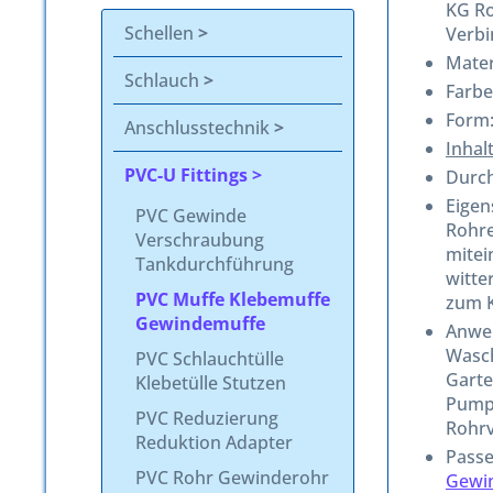
KG Ro
Schellen
Verbi
Mater
Schlauch
Farbe
Form:
Anschlusstechnik
Inhal
PVC-U Fittings
Durch
Eigen
PVC Gewinde
Rohre
Verschraubung
mitei
Tankdurchführung
witte
PVC Muffe Klebemuffe
zum K
Gewindemuffe
Anwen
Wasch
PVC Schlauchtülle
Garte
Klebetülle Stutzen
Pumpe
PVC Reduzierung
Rohrv
Reduktion Adapter
Passe
PVC Rohr Gewinderohr
Gewi