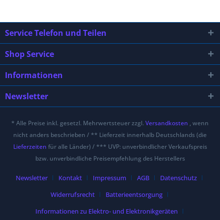
Service Telefon und Teilen
Shop Service
Informationen
Newsletter
* Alle Preise inkl. gesetzl. Mehrwertsteuer zzgl.
Versandkosten
, wenn
nicht anders beschrieben / ** Lieferzeit innerhalb Deutschlands (die
Lieferzeiten
für alle Länder) / *** UVP: unverbindlicher Verkaufspreis
bzw. unverbindliche Preisempfehlung des Herstellers
Newsletter
Kontakt
Impressum
AGB
Datenschutz
Widerrufsrecht
Batterieentsorgung
Informationen zu Elektro- und Elektronikgeräten