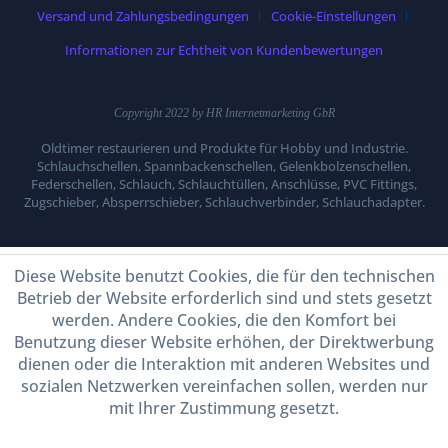
Versand und Zahlungsbedingungen
Cookie-Einstellungen
Informationen zur Echtheit von Kundenbewertungen
Copyright 2022 by HR Internetmarketing GbR
Oldtimer restaurieren und Produkte für Hobby und Industrie.
Schlauchschellen, Spannbackenschellen, Gelenkbolzenschellen,
Federschellen, Schlauch, Schlauchtüllen, Anschlüsse, PVC Fittings,
Zugschieber, Absperrschieber, Schlauchverbinder, Schlauchadapter.
Diese Website benutzt Cookies, die für den technischen
Betrieb der Website erforderlich sind und stets gesetzt
werden. Andere Cookies, die den Komfort bei
Benutzung dieser Website erhöhen, der Direktwerbung
dienen oder die Interaktion mit anderen Websites und
sozialen Netzwerken vereinfachen sollen, werden nur
mit Ihrer Zustimmung gesetzt.