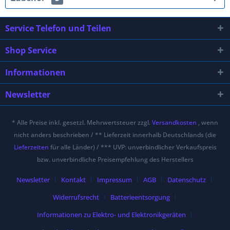
Service Telefon und Teilen
Shop Service
Informationen
Newsletter
* Alle Preise inkl. gesetzl. Mehrwertsteuer zzgl.
Versandkosten
, wenn
nicht anders beschrieben / ** Lieferzeit innerhalb Deutschlands (die
Lieferzeiten
für alle Länder) / *** UVP: unverbindlicher Verkaufspreis
bzw. unverbindliche Preisempfehlung des Herstellers
Newsletter
Kontakt
Impressum
AGB
Datenschutz
Widerrufsrecht
Batterieentsorgung
Informationen zu Elektro- und Elektronikgeräten