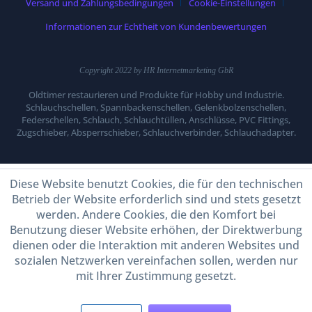
Versand und Zahlungsbedingungen
Cookie-Einstellungen
Informationen zur Echtheit von Kundenbewertungen
Copyright 2022 by HR Internetmarketing GbR
Oldtimer restaurieren und Produkte für Hobby und Industrie.
Schlauchschellen, Spannbackenschellen, Gelenkbolzenschellen,
Federschellen, Schlauch, Schlauchtüllen, Anschlüsse, PVC Fittings,
Zugschieber, Absperrschieber, Schlauchverbinder, Schlauchadapter.
Diese Website benutzt Cookies, die für den technischen
Betrieb der Website erforderlich sind und stets gesetzt
werden. Andere Cookies, die den Komfort bei
Benutzung dieser Website erhöhen, der Direktwerbung
dienen oder die Interaktion mit anderen Websites und
sozialen Netzwerken vereinfachen sollen, werden nur
mit Ihrer Zustimmung gesetzt.