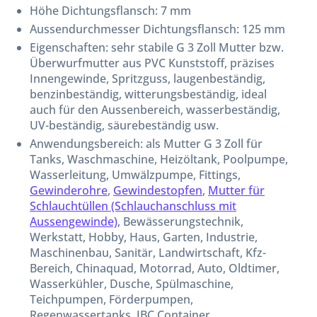
Höhe Dichtungsflansch: 7 mm
Aussendurchmesser Dichtungsflansch: 125 mm
Eigenschaften: sehr stabile G 3 Zoll Mutter bzw.
Überwurfmutter aus PVC Kunststoff, präzises
Innengewinde, Spritzguss, laugenbeständig,
benzinbeständig, witterungsbeständig, ideal
auch für den Aussenbereich, wasserbeständig,
UV-beständig, säurebeständig usw.
Anwendungsbereich: als Mutter G 3 Zoll für
Tanks, Waschmaschine, Heizöltank, Poolpumpe,
Wasserleitung, Umwälzpumpe, Fittings,
Gewinderohre
,
Gewindestopfen
,
Mutter für
Schlauchtüllen (Schlauchanschluss mit
Aussengewinde)
, Bewässerungstechnik,
Werkstatt, Hobby, Haus, Garten, Industrie,
Maschinenbau, Sanitär, Landwirtschaft, Kfz-
Bereich, Chinaquad, Motorrad, Auto, Oldtimer,
Wasserkühler, Dusche, Spülmaschine,
Teichpumpen, Förderpumpen,
Regenwassertanks, IBC Container,