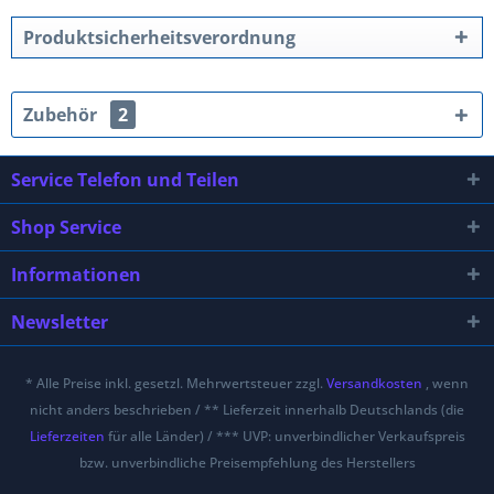
Produktsicherheitsverordnung
Zubehör
2
Service Telefon und Teilen
Shop Service
Informationen
Newsletter
* Alle Preise inkl. gesetzl. Mehrwertsteuer zzgl.
Versandkosten
, wenn
nicht anders beschrieben / ** Lieferzeit innerhalb Deutschlands (die
Lieferzeiten
für alle Länder) / *** UVP: unverbindlicher Verkaufspreis
bzw. unverbindliche Preisempfehlung des Herstellers