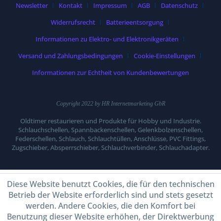
Newsletter
Kontakt
Impressum
AGB
Datenschutz
Widerrufsrecht
Batterieentsorgung
Informationen zu Elektro- und Elektronikgeräten
Versand und Zahlungsbedingungen
Cookie-Einstellungen
Informationen zur Echtheit von Kundenbewertungen
Copyright 2022 by HR Internetmarketing GbR
Oldtimer restaurieren und Produkte für Hobby und Industrie.
Schlauchschellen, Spannbackenschellen, Gelenkbolzenschellen,
Federschellen, Schlauch, Schlauchtüllen, Anschlüsse, PVC Fittings,
Zugschieber, Absperrschieber, Schlauchverbinder, Schlauchadapter.
Diese Website benutzt Cookies, die für den technischen
Betrieb der Website erforderlich sind und stets gesetzt
werden. Andere Cookies, die den Komfort bei
Benutzung dieser Website erhöhen, der Direktwerbung