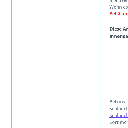
In erste
Wenn es
Behälte
Diese A
Inneng
Bei uns 
Schlauch
Schlauc
Sortimen