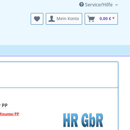
Service/Hilfe
Mein Konto
0,00 € *
r PP
rfmutter PP