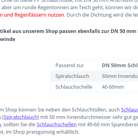
r Linie ist diese PP Schlauchtülle, mit DN 50 mm Anschluss 
 aber um runde Regentonnen am Teich geht, können wir d
rn und Regenfässern nutzen
. Durch die Dichtung wird die 
rtikel aus unserem Shop passen ebenfalls zur DN 50 mm P
ewinde
Passend zur
DN 50mm Schl
Spiralschlauch
50mm Innendu
Schlauchschelle
40-60mm
im Shop können Sie neben den Schlauchtüllen, auch
Schlau
 (
Spiralschlauch
) mit 50 mm Innendurchmesser sehr gut ge
h
, sollten Sie die
Schlauchschellen
mit 40-60 mm Spannbereic
t, im Shop preisgünstig erhältlich.