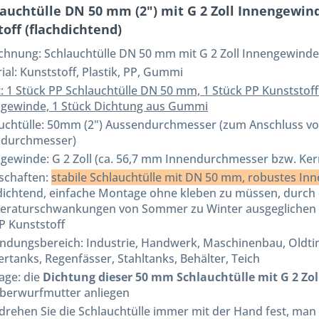
lauchtülle DN 50 mm (2") mit G 2 Zoll Innengewi
off (flachdichtend)
ichnung:
Schlauchtülle DN 50 mm mit G 2 Zoll Innengewinde
ial: Kunststoff, Plastik, PP, Gummi
t: 1 Stück PP Schlauchtülle DN 50 mm, 1 Stück PP Kunststof
gewinde, 1 Stück Dichtung aus Gummi
uchtülle: 50mm (2") Aussendurchmesser (zum Anschluss v
ndurchmesser)
gewinde: G 2 Zoll (ca. 56,7 mm Innendurchmesser bzw. Ke
schaften:
stabile Schlauchtülle mit DN 50 mm, robustes Inn
dichtend, einfache Montage ohne kleben zu müssen, durch
raturschwankungen von Sommer zu Winter ausgeglichen w
P Kunststoff
dungsbereich: Industrie, Handwerk, Maschinenbau, Oldti
rtanks, Regenfässer, Stahltanks, Behälter, Teich
ge: die
Dichtung dieser 50 mm Schlauchtülle mit G 2 Zo
berwurfmutter anliegen
 drehen Sie die Schlauchtülle immer mit der Hand fest, man