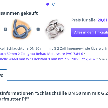
zusammen gekauft
Preis für alle:
20,81
Alles in den Einkau
kel:
Schlauchtülle DN 50 mm mit G 2 Zoll Innengewinde Überwurf
auch 50mm 2 Zoll grau Rehau Meterware PVC
7,81 €
*
helle 40-60 mm W2 Edelstahl 9 mm breit 5 Stück Set
2,20 €
*
5 Stck.
ng
tinformationen "Schlauchtülle DN 50 mm mit G 2
rfmutter PP"