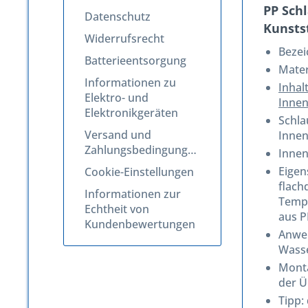
PP Sch
Datenschutz
Kunstst
Widerrufsrecht
Beze
Batterieentsorgung
Mater
Informationen zu
Inhal
Elektro- und
Innen
Elektronikgeräten
Schla
Versand und
Inne
Zahlungsbedingungen
Innen
Eigen
Cookie-Einstellungen
flach
Informationen zur
Tempe
Echtheit von
aus P
Kundenbewertungen
Anwen
Wasse
Monta
der Ü
Tipp: