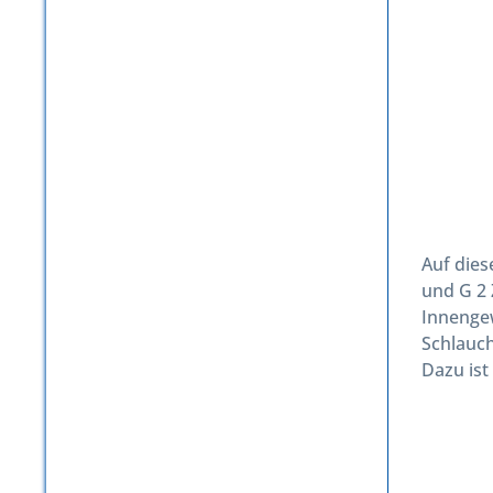
Auf dies
und G 2 
Innengew
Schlauch
Dazu is