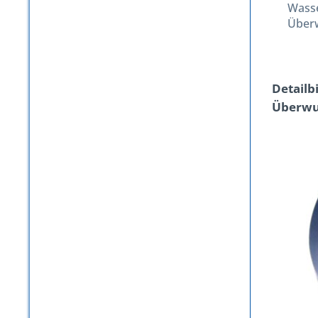
Wasse
Überw
Detailb
Überwur