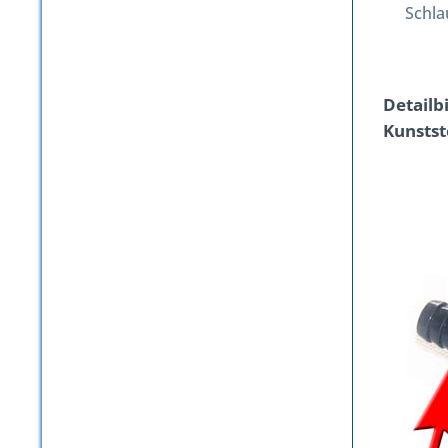
Schla
Detailb
Kunstst