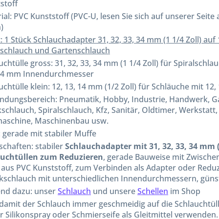
stoff
ial: PVC Kunststoff (PVC-U, lesen Sie sich auf unserer Seit
)
t: 1 Stück Schlauchadapter 31, 32, 33, 34 mm (1 1/4 Zoll) auf 
lschlauch und Gartenschlauch
uchtülle gross: 31, 32, 33, 34 mm (1 1/4 Zoll) für Spiralschl
34 mm Innendurchmesser
uchtülle klein: 12, 13, 14 mm (1/2 Zoll) für Schläuche mit
dungsbereich: Pneumatik, Hobby, Industrie, Handwerk, Gar
schlauch, Spiralschlauch, Kfz, Sanitär, Oldtimer, Werksta
aschine, Maschinenbau usw.
 gerade mit stabiler Muffe
schaften: stabiler
Schlauchadapter mit 31, 32, 33, 34 mm (1
auchtüllen zum Reduzieren
, gerade Bauweise mit Zwischen
 aus PVC Kunststoff, zum Verbinden als Adapter oder Redu
ikschlauch mit unterschiedlichen Innendurchmessern, günst
nd dazu: unser
Schlauch
und unsere
Schellen
im Shop
 damit der Schlauch immer geschmeidig auf die Schlauchtül
 Silikonspray oder Schmierseife als Gleitmittel verwenden.