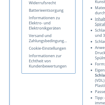
Kunst
Widerrufsrecht
Mater
Batterieentsorgung
durch
Informationen zu
Inhal
Elektro- und
Spira
Elektronikgeräten
Schla
und 
Versand und
Zahlungsbedingungen
Schla
Anwen
Cookie-Einstellungen
Druck
Informationen zur
Spülm
Echtheit von
Form:
Kundenbewertungen
Eigen
Schl
(VDL)
Plast
Passe
Tipp:
immer