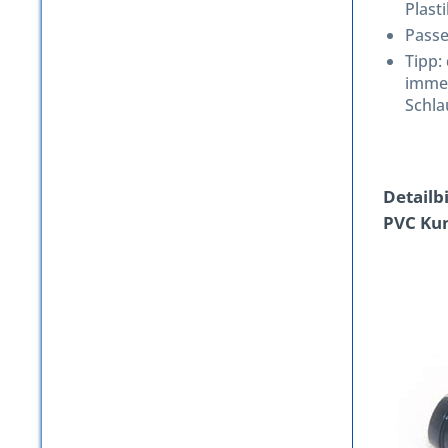
Plast
Passe
Tipp:
immer
Schla
Detailb
PVC Kun