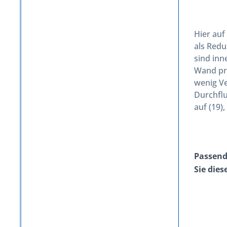
Hier auf
als Redu
sind inn
Wand pra
wenig Ve
Durchflu
auf (19),
Passend 
Sie die