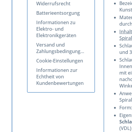
Beze
Widerrufsrecht
Kunst
Batterieentsorgung
Mater
Informationen zu
durch
Elektro- und
Inhal
Elektronikgeräten
Spira
Versand und
Schla
Zahlungsbedingungen
und 
Schla
Cookie-Einstellungen
Innen
Informationen zur
mit e
Echtheit von
nachd
Kundenbewertungen
Winke
Anwen
Spira
Form:
Eigen
Schl
(VDL)