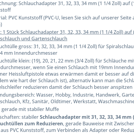
ichnung:
Schlauchadapter 31, 32, 33, 34 mm (1 1/4 Zoll) auf (
stoff
ial: PVC Kunststoff (PVC-U, lesen Sie sich auf unserer Seit
)
t: 1 Stück Schlauchadapter 31, 32, 33, 34 mm (1 1/4 Zoll) auf (
lschlauch und Gartenschlauch
uchtülle gross: 31, 32, 33, 34 mm (1 1/4 Zoll) für Spiralschl
34 mm Innendurchmesser
uchtülle klein: (19), 20, 21, 22 mm (3/4 Zoll) für Schläuche m
durchmesser, wenn Sie einen Schlauch mit 19mm Innendur
iner Heissluftpistole etwas erwärmen damit er besser auf di
em wie hart der Schlauch ist), alternativ kann man die Sc
lschleifer reduzieren damit der Schlauch besser anspitzen
dungsbereich: Wasser, Hobby, Industrie, Handwerk, Garten
lschlauch, Kfz, Sanitär, Oldtimer, Werkstatt, Waschmaschi
 gerade mit stabiler Muffe
schaften: stabiler
Schlauchadapter mit 31, 32, 33, 34 mm (1
auchtüllen zum Reduzieren
, gerade Bauweise mit Zwischen
 aus PVC Kunststoff, zum Verbinden als Adapter oder Redu