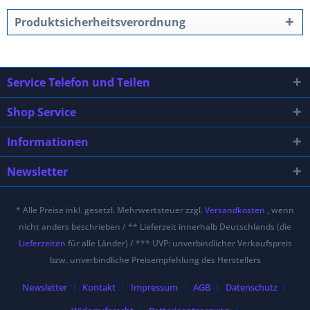
Produktsicherheitsverordnung
Service Telefon und Teilen
Shop Service
Informationen
Newsletter
* Alle Preise inkl. gesetzl. Mehrwertsteuer zzgl.
Versandkosten
, wenn
nicht anders beschrieben / ** Lieferzeit innerhalb Deutschlands (die
Lieferzeiten
für alle Länder) / *** UVP: unverbindlicher Verkaufspreis
bzw. unverbindliche Preisempfehlung des Herstellers
Newsletter
Kontakt
Impressum
AGB
Datenschutz