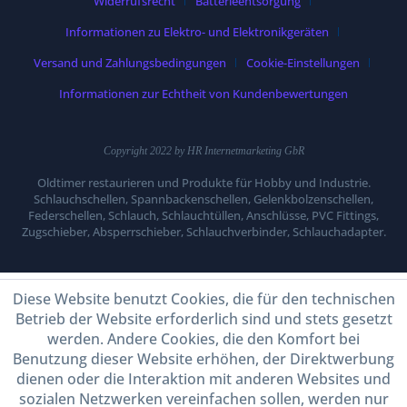
Widerrufsrecht
Batterieentsorgung
Informationen zu Elektro- und Elektronikgeräten
Versand und Zahlungsbedingungen
Cookie-Einstellungen
Informationen zur Echtheit von Kundenbewertungen
Copyright 2022 by HR Internetmarketing GbR
Oldtimer restaurieren und Produkte für Hobby und Industrie.
Schlauchschellen, Spannbackenschellen, Gelenkbolzenschellen,
Federschellen, Schlauch, Schlauchtüllen, Anschlüsse, PVC Fittings,
Zugschieber, Absperrschieber, Schlauchverbinder, Schlauchadapter.
Diese Website benutzt Cookies, die für den technischen
Betrieb der Website erforderlich sind und stets gesetzt
werden. Andere Cookies, die den Komfort bei
Benutzung dieser Website erhöhen, der Direktwerbung
dienen oder die Interaktion mit anderen Websites und
sozialen Netzwerken vereinfachen sollen, werden nur