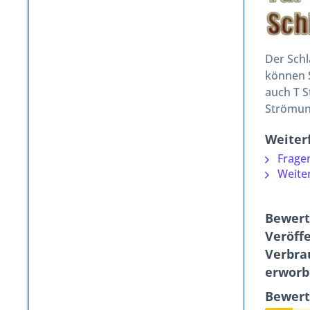
Der Schl
können S
auch T S
Strömung
Weiter
Fragen
Weiter
Bewert
Veröffe
Verbra
erworb
Bewert