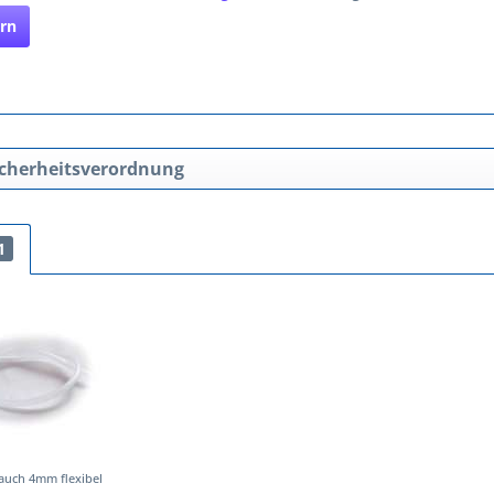
rn
cherheitsverordnung
1
lauch 4mm flexibel