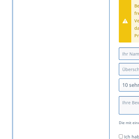
B
fr
Ve
da
Pr
Die mit ein
Ich ha