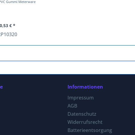
 PVC Gummi Meterware
0,53 € *
RP10320
ce
Informationen
Impressum
AGB
Datenschutz
Widerrufsrecht
Batterieentsorgung