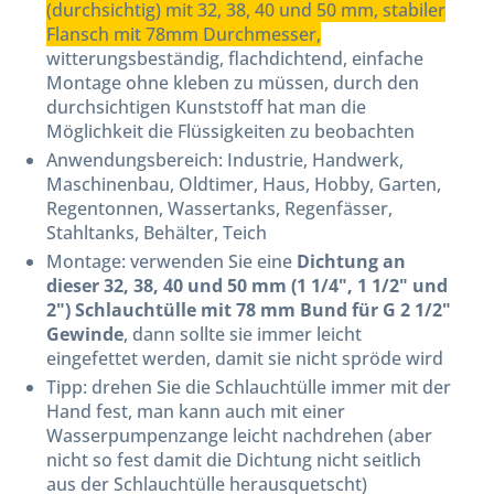
(durchsichtig) mit 32, 38, 40 und 50 mm, stabiler
Flansch mit 78mm Durchmesser,
witterungsbeständig, flachdichtend, einfache
Montage ohne kleben zu müssen, durch den
durchsichtigen Kunststoff hat man die
Möglichkeit die Flüssigkeiten zu beobachten
Anwendungsbereich: Industrie, Handwerk,
Maschinenbau, Oldtimer, Haus, Hobby, Garten,
Regentonnen, Wassertanks, Regenfässer,
Stahltanks, Behälter, Teich
Montage: verwenden Sie eine
Dichtung an
dieser 32, 38, 40 und 50 mm (1 1/4", 1 1/2" und
2") Schlauchtülle mit 78 mm Bund für G 2 1/2"
Gewinde
, dann sollte sie immer leicht
eingefettet werden, damit sie nicht spröde wird
Tipp: drehen Sie die Schlauchtülle immer mit der
Hand fest, man kann auch mit einer
Wasserpumpenzange leicht nachdrehen (aber
nicht so fest damit die Dichtung nicht seitlich
aus der Schlauchtülle herausquetscht)