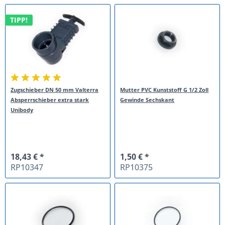
TIPP!
Zugschieber DN 50 mm Valterra
Mutter PVC Kunststoff G 1/2 Zoll
Absperrschieber extra stark
Gewinde Sechskant
Unibody
18,43 € *
1,50 € *
RP10347
RP10375