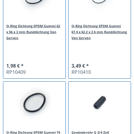
O-Ring Dichtung EPDM Gummi 62
O-Ring Dichtung EPDM Gummi
x 56 x 3 mm Runddichtung Van
67,4 x 62,2 x 2,6 mm Runddichtung
Gerven
Van Gerven
1,98 € *
3,49 € *
RP10409
RP10410
O-Ring Dichtung EPDM Gummi 74
Gewinderohr G 3/4 Zoll