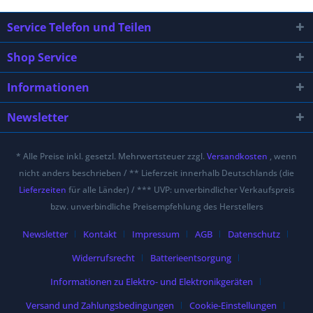
Service Telefon und Teilen
Shop Service
Informationen
Newsletter
* Alle Preise inkl. gesetzl. Mehrwertsteuer zzgl.
Versandkosten
, wenn
nicht anders beschrieben / ** Lieferzeit innerhalb Deutschlands (die
Lieferzeiten
für alle Länder) / *** UVP: unverbindlicher Verkaufspreis
bzw. unverbindliche Preisempfehlung des Herstellers
Newsletter
Kontakt
Impressum
AGB
Datenschutz
Widerrufsrecht
Batterieentsorgung
Informationen zu Elektro- und Elektronikgeräten
Versand und Zahlungsbedingungen
Cookie-Einstellungen