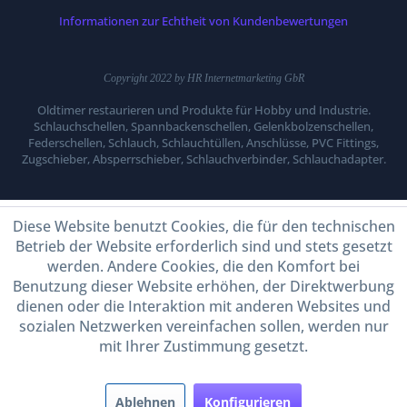
Informationen zur Echtheit von Kundenbewertungen
Copyright 2022 by HR Internetmarketing GbR
Oldtimer restaurieren und Produkte für Hobby und Industrie.
Schlauchschellen, Spannbackenschellen, Gelenkbolzenschellen,
Federschellen, Schlauch, Schlauchtüllen, Anschlüsse, PVC Fittings,
Zugschieber, Absperrschieber, Schlauchverbinder, Schlauchadapter.
Diese Website benutzt Cookies, die für den technischen
Betrieb der Website erforderlich sind und stets gesetzt
werden. Andere Cookies, die den Komfort bei
Benutzung dieser Website erhöhen, der Direktwerbung
dienen oder die Interaktion mit anderen Websites und
sozialen Netzwerken vereinfachen sollen, werden nur
mit Ihrer Zustimmung gesetzt.
Ablehnen
Konfigurieren