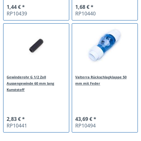
1,44 € *
1,68 € *
RP10439
RP10440
Gewinderohr G 1/2 Zoll
Valterra Rückschlagklappe 50
Aussengewinde 60 mm lang
mm mit Feder
Kunststoff
2,83 € *
43,69 € *
RP10441
RP10494