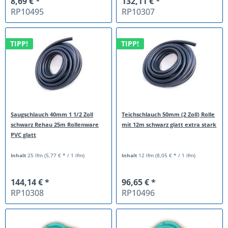
8,69 € *
132,11 € *
RP10495
RP10307
TIPP!
TIPP!
Saugschlauch 40mm 1 1/2 Zoll
Teichschlauch 50mm (2 Zoll) Rolle
schwarz Rehau 25m Rollenware
mit 12m schwarz glatt extra stark
PVC glatt
Inhalt
25 lfm
(5,77 € * / 1 lfm)
Inhalt
12 lfm
(8,05 € * / 1 lfm)
144,14 € *
96,65 € *
RP10308
RP10496