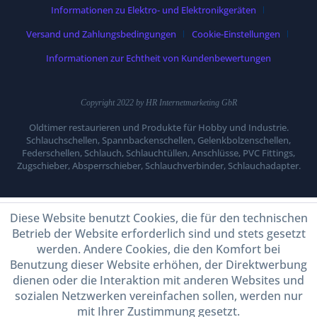
Informationen zu Elektro- und Elektronikgeräten
Versand und Zahlungsbedingungen
Cookie-Einstellungen
Informationen zur Echtheit von Kundenbewertungen
Copyright 2022 by HR Internetmarketing GbR
Oldtimer restaurieren und Produkte für Hobby und Industrie.
Schlauchschellen, Spannbackenschellen, Gelenkbolzenschellen,
Federschellen, Schlauch, Schlauchtüllen, Anschlüsse, PVC Fittings,
Zugschieber, Absperrschieber, Schlauchverbinder, Schlauchadapter.
Diese Website benutzt Cookies, die für den technischen
Betrieb der Website erforderlich sind und stets gesetzt
werden. Andere Cookies, die den Komfort bei
Benutzung dieser Website erhöhen, der Direktwerbung
dienen oder die Interaktion mit anderen Websites und
sozialen Netzwerken vereinfachen sollen, werden nur
mit Ihrer Zustimmung gesetzt.