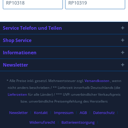
RP10318
RP10319
Service Telefon und Teilen
Shop Service
Informationen
Newsletter
* Alle Preise inkl. gesetzl. Mehrwertsteuer zzgl.
Versandkosten
, wenn
nicht anders beschrieben / ** Lieferzeit innerhalb Deutschlands (die
Lieferzeiten
für alle Länder) / *** UVP: unverbindlicher Verkaufspreis
bzw. unverbindliche Preisempfehlung des Herstellers
Newsletter
Kontakt
Impressum
AGB
Datenschutz
Widerrufsrecht
Batterieentsorgung