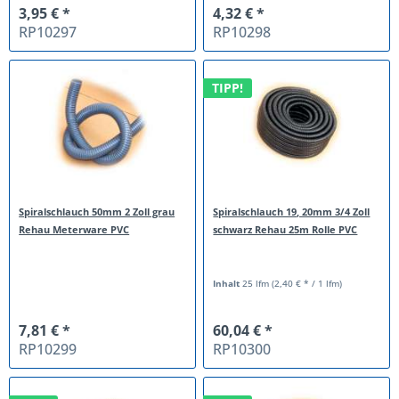
3,95 € *
4,32 € *
RP10297
RP10298
TIPP!
Spiralschlauch 50mm 2 Zoll grau
Spiralschlauch 19, 20mm 3/4 Zoll
Rehau Meterware PVC
schwarz Rehau 25m Rolle PVC
Inhalt
25 lfm
(2,40 € * / 1 lfm)
7,81 € *
60,04 € *
RP10299
RP10300