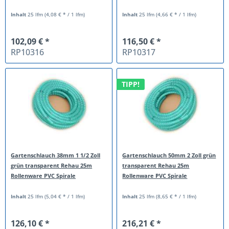
Inhalt
25 lfm
(4,08 € * / 1 lfm)
Inhalt
25 lfm
(4,66 € * / 1 lfm)
102,09 € *
116,50 € *
RP10316
RP10317
TIPP!
Gartenschlauch 38mm 1 1/2 Zoll
Gartenschlauch 50mm 2 Zoll grün
grün transparent Rehau 25m
transparent Rehau 25m
Rollenware PVC Spirale
Rollenware PVC Spirale
Inhalt
25 lfm
(5,04 € * / 1 lfm)
Inhalt
25 lfm
(8,65 € * / 1 lfm)
126,10 € *
216,21 € *