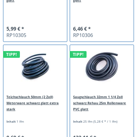
glatt
glatt
5,99 € *
6,46 € *
RP10305
RP10306
TIPP!
TIPP!
Teichschlauch 50mm (2 Zoll)
Saugschlauch 32mm 1 1/4 Zoll
Meterware schwarz glatt extra
schwarz Rehau 25m Rollenware
stark
PVC glatt
Inhalt
1 lfm
Inhalt
25 lfm
(5,28 € * / 1 lfm)