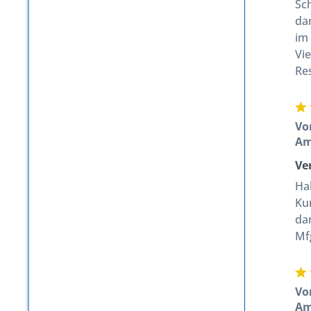
Sc
da
im
Vi
Re
Vo
A
Ve
Ha
Ku
da
Mf
Vo
A