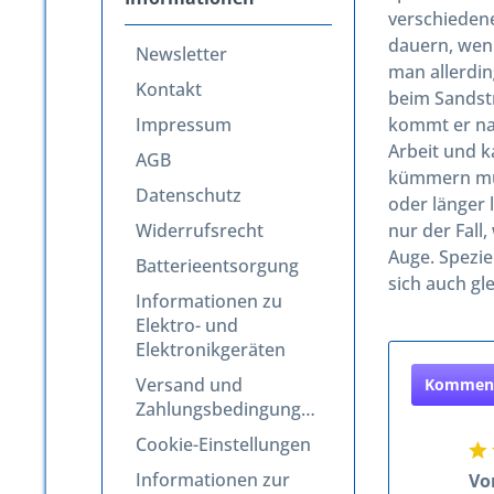
verschiedene
dauern, wenn
Newsletter
man allerdin
Kontakt
beim Sandstr
Impressum
kommt er nat
Arbeit und 
AGB
kümmern müßt
Datenschutz
oder länger 
Widerrufsrecht
nur der Fall
Auge. Spezie
Batterieentsorgung
sich auch gl
Informationen zu
Elektro- und
Elektronikgeräten
Versand und
Komment
Zahlungsbedingungen
Cookie-Einstellungen
Informationen zur
Vo