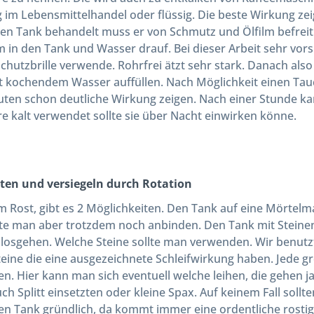
 im Lebensmittelhandel oder flüssig. Die beste Wirkung ze
n Tank behandelt muss er von Schmutz und Ölfilm befreit w
m in den Tank und Wasser drauf. Bei dieser Arbeit sehr v
chutzbrille verwende. Rohrfrei ätzt sehr stark. Danach als
 kochendem Wasser auffüllen. Nach Möglichkeit einen Tauch
ten schon deutliche Wirkung zeigen. Nach einer Stunde ka
e kalt verwendet sollte sie über Nacht einwirken könne.
ten und versiegeln durch Rotation
m Rost, gibt es 2 Möglichkeiten. Den Tank auf eine Mörtelm
lte man aber trotzdem noch anbinden. Den Tank mit Steinen
losgehen. Welche Steine sollte man verwenden. Wir benutzte
teine die eine ausgezeichnete Schleifwirkung haben. Jede g
n. Hier kann man sich eventuell welche leihen, die gehen ja
h Splitt einsetzten oder kleine Spax. Auf keinem Fall sollt
en Tank gründlich, da kommt immer eine ordentliche rosti