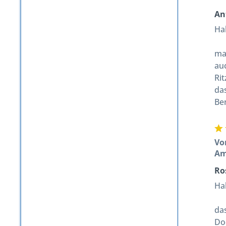
An
Hal
ma
au
Rit
das
Ben
Vo
A
Ro
Hal
da
Do