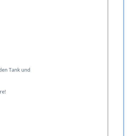
 den Tank und
re!