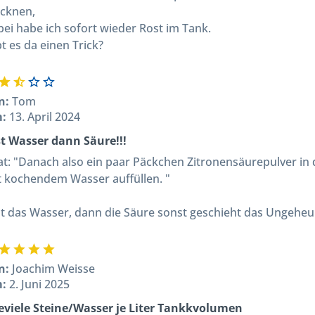
ocknen,
bei habe ich sofort wieder Rost im Tank.
t es da einen Trick?
n:
Tom
m:
13. April 2024
st Wasser dann Säure!!!
tat: "Danach also ein paar Päckchen Zitronensäurepulver in
t kochendem Wasser auffüllen. "
st das Wasser, dann die Säure sonst geschieht das Ungeheu
n:
Joachim Weisse
m:
2. Juni 2025
eviele Steine/Wasser je Liter Tankkvolumen