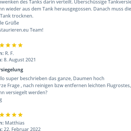
hwenken des Tanks darin verteilt. Überschüssige Tankversi
nn wieder aus dem Tank herausgegossen. Danach muss die
 Tank trocknen.
ele Grüße
staurieren.eu Team!
n:
R. F.
m:
8. August 2021
rsiegelung
llo super beschrieben das ganze, Daumen hoch
rze Frage , nach reinigen bzw entfernen leichten Flugroste
nn versiegelt werden?
g
n:
Matthias
m:
22. Februar 2022