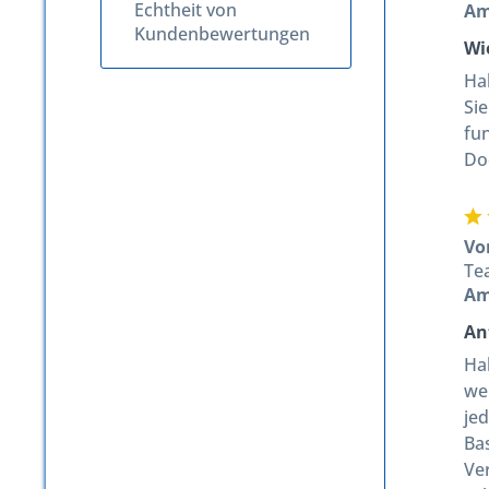
Echtheit von
A
Kundenbewertungen
Wi
Ha
Si
fun
Do
Vo
Te
A
An
Hal
we
jed
Bas
Ve