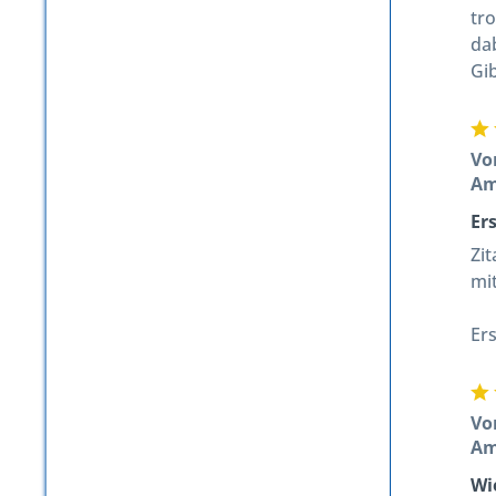
tr
da
Gib
Vo
A
Er
Zi
mi
Er
Vo
A
Wi