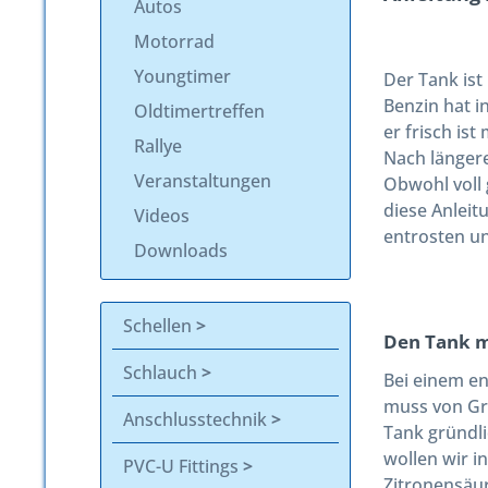
Autos
Motorrad
Youngtimer
Der Tank ist
Benzin hat i
Oldtimertreffen
er frisch ist
Rallye
Nach längere
Veranstaltungen
Obwohl voll 
diese Anleit
Videos
entrosten un
Downloads
Schellen
Den Tank m
Schlauch
Bei einem en
muss von Gru
Anschlusstechnik
Tank gründli
wollen wir i
PVC-U Fittings
Zitronensäur