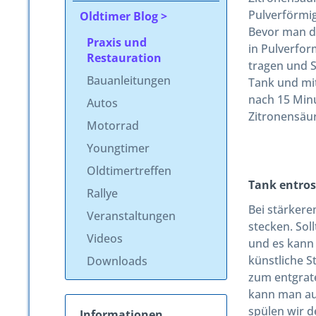
Pulverförmig
Oldtimer Blog
Bevor man de
Praxis und
in Pulverfor
Restauration
tragen und S
Bauanleitungen
Tank und mit
nach 15 Minu
Autos
Zitronensäur
Motorrad
Youngtimer
Oldtimertreffen
Tank entros
Rallye
Bei stärkere
Veranstaltungen
stecken. Sol
Videos
und es kann 
künstliche S
Downloads
zum entgrate
kann man auc
spülen wir d
Informationen