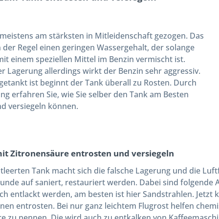
 meistens am stärksten in Mitleidenschaft gezogen. Das
n der Regel einen geringen Wassergehalt, der solange
 mit einem speziellen Mittel im Benzin vermischt ist.
r Lagerung allerdings wirkt der Benzin sehr aggressiv.
getankt ist beginnt der Tank überall zu Rosten. Durch
ung erfahren Sie, wie Sie selber den
Tank am Besten
d versiegeln
können.
it Zitronensäure entrosten und versiegeln
tleerten Tank macht sich die falsche Lagerung und die Luft
nde auf saniert, restauriert werden. Dabei sind folgende 
ch entlackt werden, am besten ist hier Sandstrahlen. Jetz
nnen entrosten. Bei nur ganz leichtem Flugrost helfen chemi
e zu nennen. Die wird auch zu entkalken von Kaffeemaschi