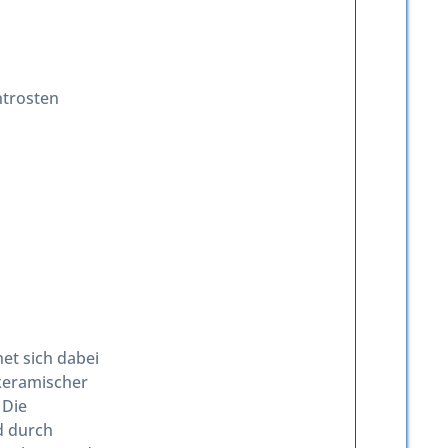
ntrosten
et sich dabei
 keramischer
 Die
d durch