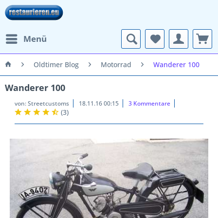
Menü
Oldtimer Blog
Motorrad
Wanderer 100
Wanderer 100
von:
Streetcustoms
18.11.16 00:15
3 Kommentare
(
3
)