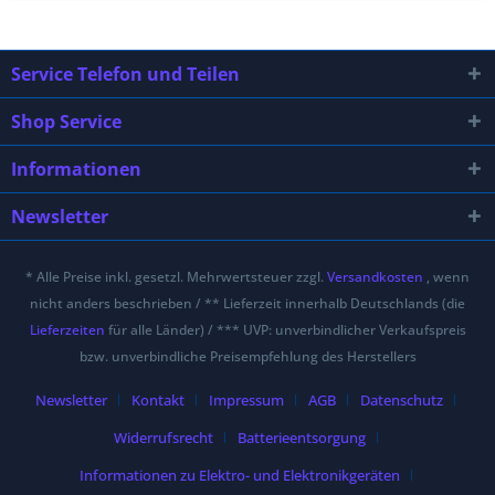
Service Telefon und Teilen
Shop Service
Informationen
Newsletter
* Alle Preise inkl. gesetzl. Mehrwertsteuer zzgl.
Versandkosten
, wenn
nicht anders beschrieben / ** Lieferzeit innerhalb Deutschlands (die
Lieferzeiten
für alle Länder) / *** UVP: unverbindlicher Verkaufspreis
bzw. unverbindliche Preisempfehlung des Herstellers
Newsletter
Kontakt
Impressum
AGB
Datenschutz
Widerrufsrecht
Batterieentsorgung
Informationen zu Elektro- und Elektronikgeräten