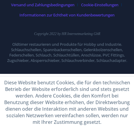
Versand und Zahlungsbedingungen
Cookie-Einstellungen
Informationen zur Echtheit von Kundenbewertungen
Copyright 2022 by HR Internetmarketing GbR
Oldtimer restaurieren und Produkte für Hobby und Industrie.
Schlauchschellen, Spannbackenschellen, Gelenkbolzenschellen,
Federschellen, Schlauch, Schlauchtüllen, Anschlüsse, PVC Fittings,
Zugschieber, Absperrschieber, Schlauchverbinder, Schlauchadapter.
Diese Website benutzt Cookies, die für den technischen
Betrieb der Website erforderlich sind und stets gesetzt
werden. Andere Cookies, die den Komfort bei
Benutzung dieser Website erhöhen, der Direktwerbung
dienen oder die Interaktion mit anderen Websites und
sozialen Netzwerken vereinfachen sollen, werden nur
mit Ihrer Zustimmung gesetzt.