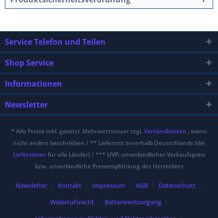
Service Telefon und Teilen
Shop Service
Informationen
Newsletter
* Alle Preise inkl. gesetzl. Mehrwertsteuer zzgl.
Versandkosten
, wenn
nicht anders beschrieben / ** Lieferzeit innerhalb Deutschlands (die
Lieferzeiten
für alle Länder) / *** UVP: unverbindlicher Verkaufspreis
bzw. unverbindliche Preisempfehlung des Herstellers
Newsletter
Kontakt
Impressum
AGB
Datenschutz
Widerrufsrecht
Batterieentsorgung