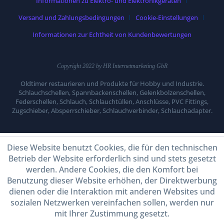
Informationen zu Elektro- und Elektronikgeräten
Versand und Zahlungsbedingungen
Cookie-Einstellungen
Informationen zur Echtheit von Kundenbewertungen
Copyright 2022 by HR Internetmarketing GbR
Oldtimer restaurieren und Produkte für Hobby und Industrie.
Schlauchschellen, Spannbackenschellen, Gelenkbolzenschellen,
Federschellen, Schlauch, Schlauchtüllen, Anschlüsse, PVC Fittings,
Zugschieber, Absperrschieber, Schlauchverbinder, Schlauchadapter.
Diese Website benutzt Cookies, die für den technischen
Betrieb der Website erforderlich sind und stets gesetzt
werden. Andere Cookies, die den Komfort bei
Benutzung dieser Website erhöhen, der Direktwerbung
dienen oder die Interaktion mit anderen Websites und
sozialen Netzwerken vereinfachen sollen, werden nur
mit Ihrer Zustimmung gesetzt.