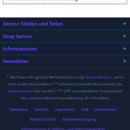
Service Telefon und Teilen
Shop Service
Informationen
Newsletter
* Alle Preise inkl. gesetzl. Mehrwertsteuer zzgl.
Versandkosten
, wenn
nicht anders beschrieben / ** Lieferzeit innerhalb Deutschlands (die
Lieferzeiten
für alle Länder) / *** UVP: unverbindlicher Verkaufspreis
bzw. unverbindliche Preisempfehlung des Herstellers
Newsletter
Kontakt
Impressum
AGB
Datenschutz
Widerrufsrecht
Batterieentsorgung
Informationen zu Elektro- und Elektronikgeräten