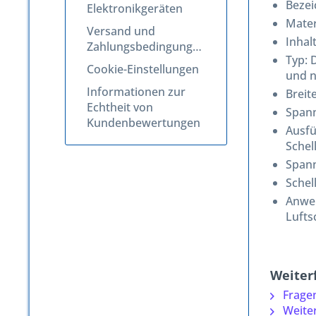
Beze
Elektronikgeräten
Mater
Versand und
Inhal
Zahlungsbedingungen
Typ: 
Cookie-Einstellungen
und n
Informationen zur
Breit
Echtheit von
Spann
Kundenbewertungen
Ausfü
Schel
Spann
Schel
Anwe
Lufts
Weiter
Fragen
Weiter