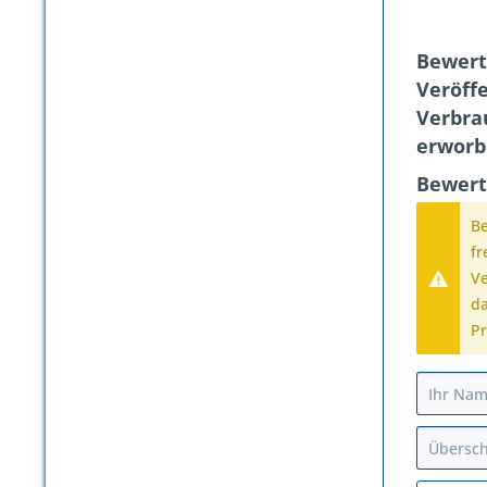
Bewert
Veröffe
Verbra
erworb
Bewert
B
fr
Ve
da
Pr