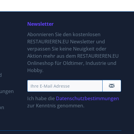
Newsletter
Abonnieren Sie den kostenlosen
RESTAURIEREN.EU Newsletter und
verpassen Sie keine Neuigkeit oder
Aktion mehr aus dem RESTAURIEREN.EU
Onlineshop für Oldtimer, Industrie und
Hobby.
d
gungen
Ich habe die
Datenschutzbestimmungen
zur Kenntnis genommen.
on