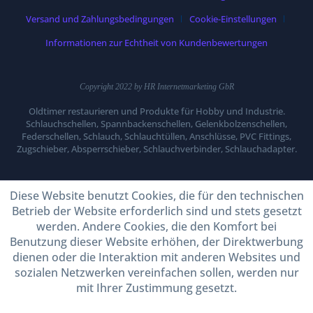
Versand und Zahlungsbedingungen
Cookie-Einstellungen
Informationen zur Echtheit von Kundenbewertungen
Copyright 2022 by HR Internetmarketing GbR
Oldtimer restaurieren und Produkte für Hobby und Industrie.
Schlauchschellen, Spannbackenschellen, Gelenkbolzenschellen,
Federschellen, Schlauch, Schlauchtüllen, Anschlüsse, PVC Fittings,
Zugschieber, Absperrschieber, Schlauchverbinder, Schlauchadapter.
Diese Website benutzt Cookies, die für den technischen
Betrieb der Website erforderlich sind und stets gesetzt
werden. Andere Cookies, die den Komfort bei
Benutzung dieser Website erhöhen, der Direktwerbung
dienen oder die Interaktion mit anderen Websites und
sozialen Netzwerken vereinfachen sollen, werden nur
mit Ihrer Zustimmung gesetzt.