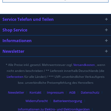
Service Telefon und Teilen
Shop Service
Informationen
Newsletter
* Alle Preise inkl. gesetzl. Mehrwertsteuer zzgl.
Versandkosten
, wenn
nicht anders beschrieben / ** Lieferzeit innerhalb Deutschlands (die
Lieferzeiten
für alle Länder) / *** UVP: unverbindlicher Verkaufspreis
bzw. unverbindliche Preisempfehlung des Herstellers
Newsletter
Kontakt
Impressum
AGB
Datenschutz
Widerrufsrecht
Batterieentsorgung
Informationen zu Elektro- und Elektronikgeräten