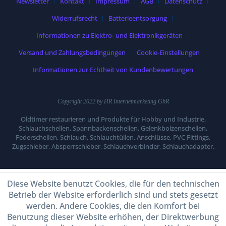
Newsletter
Kontakt
Impressum
AGB
Datenschutz
Widerrufsrecht
Batterieentsorgung
Informationen zu Elektro- und Elektronikgeräten
Versand und Zahlungsbedingungen
Cookie-Einstellungen
Informationen zur Echtheit von Kundenbewertungen
Copyright 2022 by HR Internetmarketing GbR
Oldtimer restaurieren und Produkte für Hobby und Industrie.
Schlauchschellen, Spannbackenschellen, Gelenkbolzenschellen,
Federschellen, Schlauch, Schlauchtüllen, Anschlüsse, PVC Fittings,
Zugschieber, Absperrschieber, Schlauchverbinder, Schlauchadapter.
Diese Website benutzt Cookies, die für den technischen
Betrieb der Website erforderlich sind und stets gesetzt
werden. Andere Cookies, die den Komfort bei
Benutzung dieser Website erhöhen, der Direktwerbung