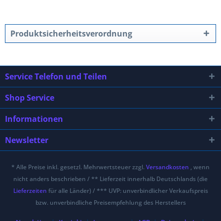
Produktsicherheitsverordnung
Service Telefon und Teilen
Shop Service
Informationen
Newsletter
* Alle Preise inkl. gesetzl. Mehrwertsteuer zzgl.
Versandkosten
, wenn
nicht anders beschrieben / ** Lieferzeit innerhalb Deutschlands (die
Lieferzeiten
für alle Länder) / *** UVP: unverbindlicher Verkaufspreis
bzw. unverbindliche Preisempfehlung des Herstellers