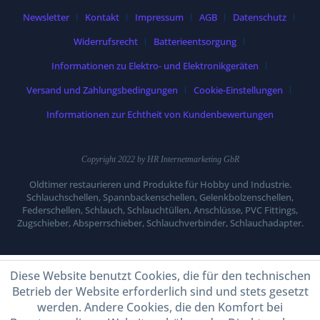
Newsletter
Kontakt
Impressum
AGB
Datenschutz
Widerrufsrecht
Batterieentsorgung
Informationen zu Elektro- und Elektronikgeräten
Versand und Zahlungsbedingungen
Cookie-Einstellungen
Informationen zur Echtheit von Kundenbewertungen
Copyright 2022 by HR Internetmarketing GbR
Oldtimer restaurieren und Produkte für Hobby und Industrie.
Schlauchschellen, Spannbackenschellen, Gelenkbolzenschellen,
Federschellen, Schlauch, Schlauchtüllen, Anschlüsse, PVC Fittings,
Zugschieber, Absperrschieber, Schlauchverbinder, Schlauchadapter.
Diese Website benutzt Cookies, die für den technischen
Betrieb der Website erforderlich sind und stets gesetzt
werden. Andere Cookies, die den Komfort bei