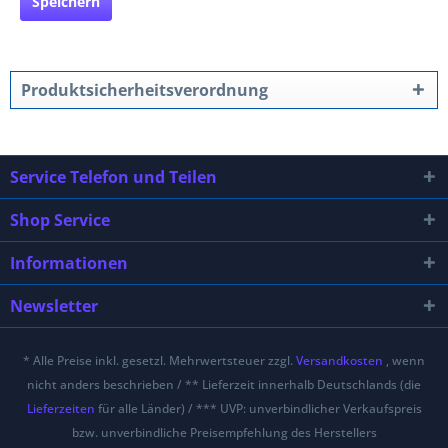
Speichern
Produktsicherheitsverordnung
Service Telefon und Teilen
Shop Service
Informationen
Newsletter
* Alle Preise inkl. gesetzl. Mehrwertsteuer zzgl.
Versandkosten
, wenn
nicht anders beschrieben / ** Lieferzeit innerhalb Deutschlands (die
Lieferzeiten
für alle Länder) / *** UVP: unverbindlicher Verkaufspreis
bzw. unverbindliche Preisempfehlung des Herstellers