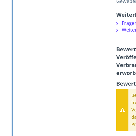
Gewebes
Weiter
Fragen
Weiter
Bewert
Veröffe
Verbra
erworb
Bewert
B
fr
Ve
da
Pr