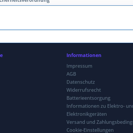
cherheitsverordnung
ce
Informationen
Impressum
AGB
Datenschutz
Widerrufsrecht
Batterieentsorgung
Informationen zu Elektro- un
Elektronikgeräten
Versand und Zahlungsbedin
Cookie-Einstellungen