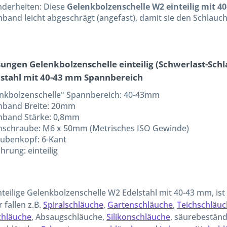
derheiten: Diese
Gelenkbolzenschelle W2 einteilig mit 
band leicht abgeschrägt (angefast), damit sie den Schlauch
ngen Gelenkbolzenschelle einteilig (Schwerlast-Schla
stahl mit 40-43 mm Spannbereich
nkbolzenschelle" Spannbereich: 40-43mm
nband Breite: 20mm
nband Stärke: 0,8mm
schraube: M6 x 50mm (Metrisches ISO Gewinde)
ubenkopf: 6-Kant
hrung: einteilig
nteilige Gelenkbolzenschelle W2 Edelstahl mit 40-43 mm, ist f
 fallen z.B.
Spiralschläuche
,
Gartenschläuche
,
Teichschläu
chläuche
, Absaugschläuche,
Silikonschläuche
, säurebestän