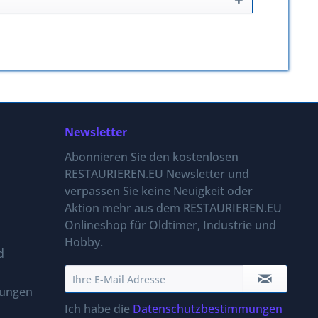
Newsletter
Abonnieren Sie den kostenlosen
RESTAURIEREN.EU Newsletter und
verpassen Sie keine Neuigkeit oder
Aktion mehr aus dem RESTAURIEREN.EU
Onlineshop für Oldtimer, Industrie und
Hobby.
d
gungen
Ich habe die
Datenschutzbestimmungen