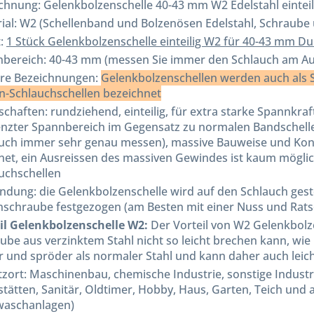
ichnung:
Gelenkbolzenschelle 40-43 mm W2 Edelstahl einteil
ial: W2 (Schellenband und Bolzenösen Edelstahl, Schraube 
t:
1 Stück Gelenkbolzenschelle einteilig W2 für 40-43 mm 
bereich: 40-43 mm (messen Sie immer den Schlauch am A
re Bezeichnungen:
Gelenkbolzenschellen werden auch als 
n-Schlauchschellen bezeichnet
schaften: rundziehend, einteilig, für extra starke Spannkr
nzter Spannbereich im Gegensatz zu normalen Bandschel
uch immer sehr genau messen), massive Bauweise und Kons
net, ein Ausreissen des massiven Gewindes ist kaum möglich,
uchschellen
dung: die Gelenkbolzenschelle wird auf den Schlauch gest
schraube festgezogen (am Besten mit einer Nuss und Rats
il Gelenkbolzenschelle W2:
Der Vorteil von W2 Gelenkbolz
ube aus verzinktem Stahl nicht so leicht brechen kann, wie E
r und spröder als normaler Stahl und kann daher auch leic
tzort: Maschinenbau, chemische Industrie, sonstige Indust
tätten, Sanitär, Oldtimer, Hobby, Haus, Garten, Teich un
waschanlagen)