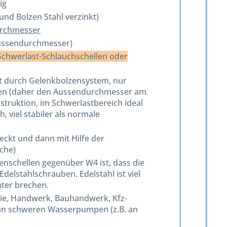
ig
und Bolzen Stahl verzinkt)
Durchmesser
ussendurchmesser)
Schwerlast-Schlauchschellen oder
aft durch Gelenkbolzensystem, nur
len (daher den Aussendurchmesser am
truktion, im Schwerlastbereich ideal
 viel stabiler als normale
eckt und dann mit Hilfe der
che)
enschellen gegenüber W4 ist, dass die
delstahlschrauben. Edelstahl ist viel
hter brechen.
rie, Handwerk, Bauhandwerk, Kfz-
d an schweren Wasserpumpen (z.B. an