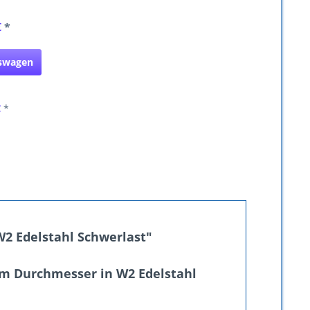
€
*
fswagen
€
*
2 Edelstahl Schwerlast"
mm Durchmesser in W2 Edelstahl