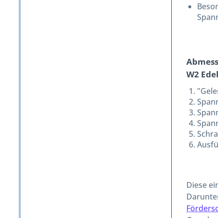
Beson
Spann
Abmessu
W2 Edel
"Gele
Span
Span
Spann
Schra
Ausfü
Diese ei
Darunter
Förders