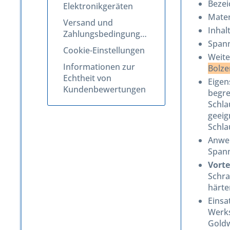
Beze
Elektronikgeräten
Mater
Versand und
Inhal
Zahlungsbedingungen
Spann
Cookie-Einstellungen
Weite
Informationen zur
Bolze
Echtheit von
Eigen
Kundenbewertungen
begre
Schla
geeig
Schla
Anwen
Spann
Vorte
Schra
härte
Einsa
Werks
Gold